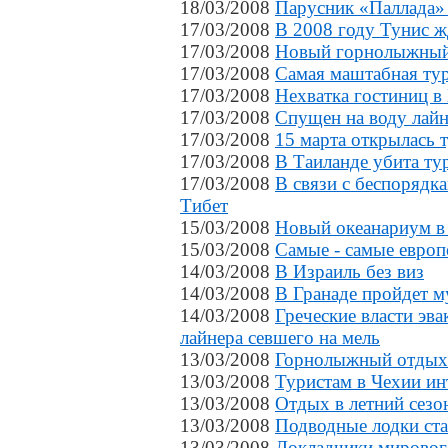
18/03/2008
Парусник «Паллада»
17/03/2008
В 2008 году Тунис ж
17/03/2008
Новый горнолыжный 
17/03/2008
Самая маштабная тур
17/03/2008
Нехватка гостиниц в
17/03/2008
Спущен на воду лайне
17/03/2008
15 марта открылась 
17/03/2008
В Таиланде убита ту
17/03/2008
В связи с беспорядк
Тибет
15/03/2008
Новый океанариум в
15/03/2008
Самые - самые европ
14/03/2008
В Израиль без виз
14/03/2008
В Гранаде пройдет м
14/03/2008
Греческие власти эв
лайнера севшего на мель
13/03/2008
Горнолыжный отдых 
13/03/2008
Туристам в Чехии ин
13/03/2008
Отдых в летний сезо
13/03/2008
Подводные лодки ст
13/03/2008
Докладчики мирового