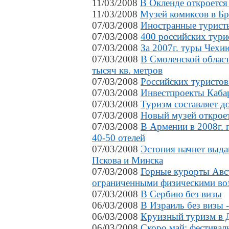
11/03/2008
В Окленде откроется
11/03/2008
Музей комиксов в Б
07/03/2008
Иностранные туристы
07/03/2008
400 российских тури
07/03/2008
За 2007г. туры Чехи
07/03/2008
В Смоленской област
тысяч кв. метров
07/03/2008
Российских туристов
07/03/2008
Инвестпроекты Каба
07/03/2008
Туризм составляет 
07/03/2008
Новый музей откроет
07/03/2008
В Армении в 2008г. п
40-50 отелей
07/03/2008
Эстония начнет выда
Пскова и Минска
07/03/2008
Горные курорты Авст
ограниченными физическими во
07/03/2008
В Сербию без визы
06/03/2008
В Израиль без визы -
06/03/2008
Круизный туризм в 
06/03/2008
Скоро май: фестивал