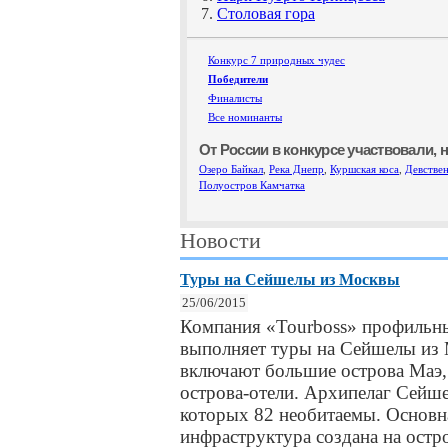
7.
Столовая гора
Конкурс 7 природных чудес
Победители
Финалисты
Все номинанты
От России в конкурсе участвовали, 
Озеро Байкал
,
Река Днепр
,
Куршская коса
,
Девстве
Полуостров Камчатка
Новости
Туры на Сейшелы из Москвы
25/06/2015
Компания «Tourboss» профильны
выполняет туры на Сейшелы из
включают большие острова Маэ,
острова-отели. Архипелаг Сейше
которых 82 необитаемы. Основн
инфраструктура создана на остр