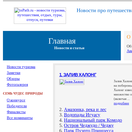
Новости про путешестви
О 
Главная
Об
Новости и статьи
Ав
Новости туризма
Заметки
1. ЗАЛИВ ХАЛОНГ
Обзоры
Залив Халон
Фотогалерея
на побережь
Халонг извес
СЕМЬ ЧУДЕС ПРИРОДЫ
множество о
(включая ...
О конкурсе
подробнее
Победители
2.
Амазонка, река и лес
Финалисты
3.
Водопады Игуасу
Все номинанты
4.
Национальный парк Комодо
5.
Остров Чеджудо / Чеджу
6.
Парк Пуэрто Принцесса