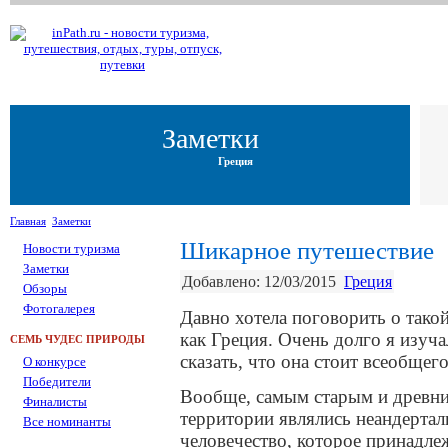
Заметки
Греция
Главная
Заметки
Шикарное путешествие
Новости туризма
Заметки
Добавлено: 12/03/2015
Греция
Обзоры
Фотогалерея
Давно хотела поговорить о такой
как Греция. Очень долго я изуч
СЕМЬ ЧУДЕС ПРИРОДЫ
сказать, что она стоит всеобщег
О конкурсе
Победители
Вообще, самым старым и древн
Финалисты
территории являлись неандертал
Все номинанты
человечество, которое принадл