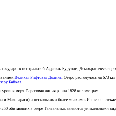
х государств центральной Африки: Бурунди, Демократическая ре
азванием
Великая Рифтовая Долина
. Озеро растянулось на 673 км
озеру Байкал
.
от уровня моря. Береговая линия равна 1828 километрам.
 и Малагараси) и несколькими более мелкими. Из него вытекает 
ее 250 обитающих в озере Танганьика, являются уникальными ви