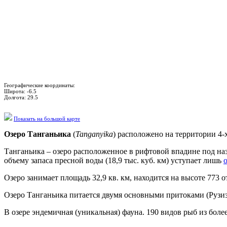
Географические координаты:
Широта:
-6.5
Долгота:
29.5
Показать на большой карте
Озеро Танганьика
(
Tanganyika
) расположено на территории 4-
Танганьика – озеро расположенное в рифтовой впадине под н
объему запаса пресной воды (18,9 тыс. куб. км) уступает лишь
Озеро занимает площадь 32,9 кв. км, находится на высоте 773 
Озеро Танганьика питается двумя основными притоками (Рузизи
В озере эндемичная (уникальная) фауна. 190 видов рыб из бол