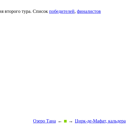
ия второго тура. Список
победителей
,
финалистов
Озеро Тана
←
→
Цирк-де-Мафат, кальдера