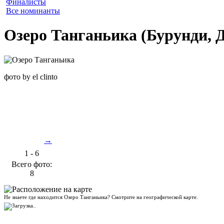
Финалисты
Все номинанты
Озеро Танганьика (Бурунди, 
фото by el clinto
←
→
1 - 6
Всего фото:
8
Не знаете где находится Озеро Танганьика? Смотрите на географической карте.