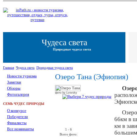
Чудеса света
Природные чудеса света
Главная
Чудеса света
Природные чудеса света
Озеро Тана (Эфиопия)
Новости туризма
Заметки
Озер
Обзоры
фото by Lvovsky
располож
Фотогалерея
Эфиопско
СЕМЬ ЧУДЕС ПРИРОДЫ
О конкурсе
Озеро
Победители
66км в ш
←
Финалисты
км в зав
Все номинанты
1 - 6
большим
Всего фото: