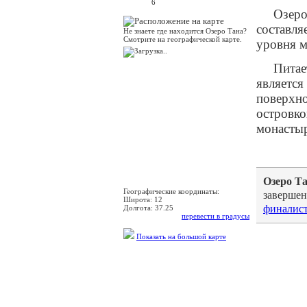
6
Озеро
составля
Не знаете где находится Озеро Тана?
Смотрите на географической карте.
уровня м
Питае
является
поверхно
островко
монасты
Озеро Т
Географические координаты:
завершен
Широта:
12
финалис
Долгота:
37.25
перевести в градусы
Показать на большой карте