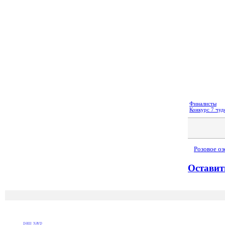
Финалисты
Конкурс 7 чуд
Розовое озе
Оставит
раш хаур