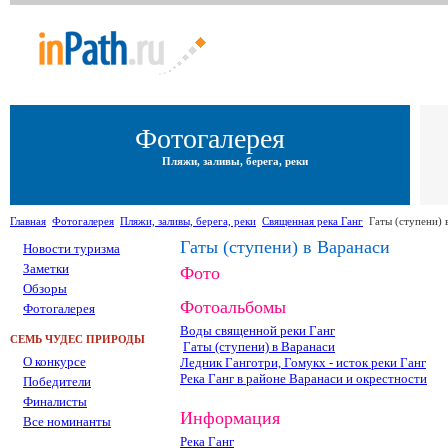
Фотогалерея
Пляжи, заливы, берега, реки
Главная
Фотогалерея
Пляжи, заливы, берега, реки
Священная река Ганг
Гаты (ступени) 
Гаты (ступени) в Варанаси
Новости туризма
Заметки
Фото
Обзоры
Фотоальбомы
Фотогалерея
Воды священной реки Ганг
СЕМЬ ЧУДЕС ПРИРОДЫ
Гаты (ступени) в Варанаси
О конкурсе
Ледник Ганготри, Гомукх - исток реки Ганг
Река Ганг в районе Варанаси и окрестности
Победители
Финалисты
Информация
Все номинанты
Река Ганг