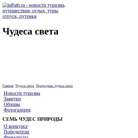
Чудеса света
Природные чудеса света
Главная
Чудеса света
Природные чудеса света
Новости туризма
Заметки
Обзоры
Фотогалерея
СЕМЬ ЧУДЕС ПРИРОДЫ
О конкурсе
Победители
Финалисты