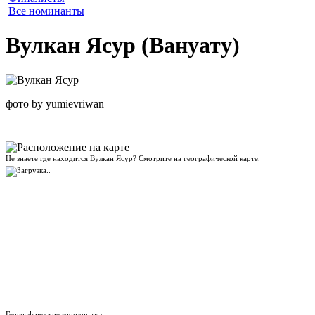
Все номинанты
Вулкан Ясур (Вануату)
фото by yumievriwan
Не знаете где находится Вулкан Ясур? Смотрите на географической карте.
Географические координаты: