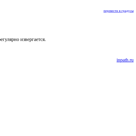
перевести в градусы
егулярно извергается.
inpath.ru