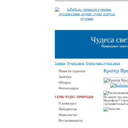
Чудеса све
Природные чудеса
Главная
Чудеса света
Природные чудеса света
Кратер Вр
Новости туризма
Заметки
Обзоры
Фотогалерея
СЕМЬ ЧУДЕС ПРИРОДЫ
Не знаете где на
Вредефорт? Смот
О конкурсе
географической к
Победители
Финалисты
Все номинанты