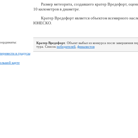
Размер метеорита, создавшего кратер Вредефорт, оцени
10 километров в диаметре.
Кратер Вредефорт является объектом всемирного насл
ЮНЕСКО.
координаты:
Кратер Вредефорт
. Объект выбыл из конкурса после завершения п
тура. Список
победителей
,
финалистов
перевести в градусы
большой карте