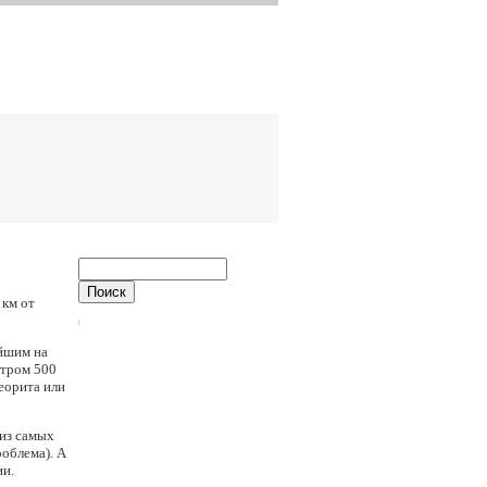
 км от
ейшим на
етром 500
теорита или
 из самых
облема). А
ии.