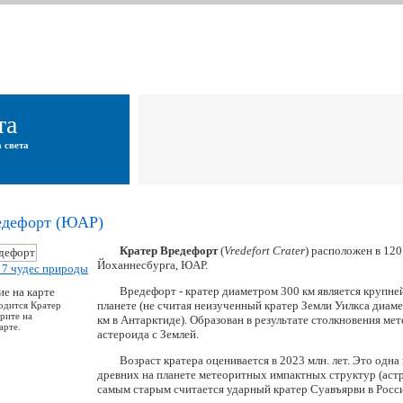
та
 света
едефорт (ЮАР)
Кратер Вредефорт
(
Vredefort Crater
) расположен в 120
Йоханнесбурга, ЮАР.
Вредефорт - кратер диаметром 300 км является крупн
планете (не считая неизученный кратер Земли Уилкса диам
ходится Кратер
рите на
км в Антарктиде). Образован в результате столкновения ме
арте.
астероида с Землей.
Возраст кратера оценивается в 2023 млн. лет. Это одна
древних на планете метеоритных импактных структур (астр
самым старым считается ударный кратер Суавъярви в Росс