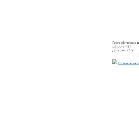
Географические 
Широта:
-27
Долгота:
27.5
Показать на 