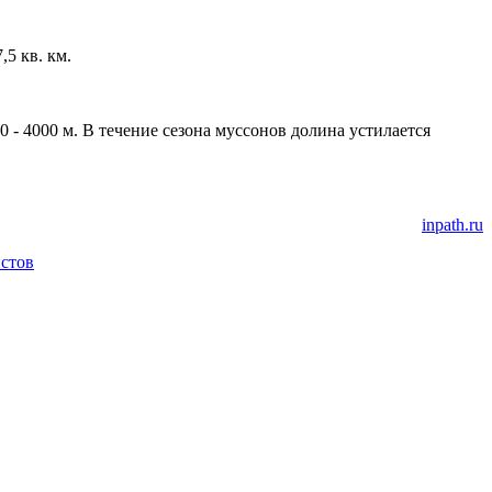
5 кв. км.
 - 4000 м. В течение сезона муссонов долина устилается
inpath.ru
стов