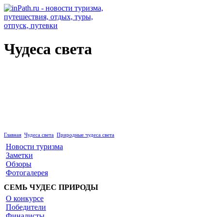
Чудеса света
Природные чудеса света
Главная
Чудеса света
Природные чудеса света
Новости туризма
Заметки
Обзоры
Фотогалерея
СЕМЬ ЧУДЕС ПРИРОДЫ
О конкурсе
Победители
Финалисты