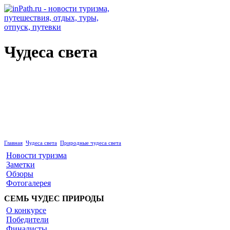
Чудеса света
Природные чудеса света
Главная
Чудеса света
Природные чудеса света
Новости туризма
Заметки
Обзоры
Фотогалерея
СЕМЬ ЧУДЕС ПРИРОДЫ
О конкурсе
Победители
Финалисты