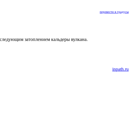
перевести в градусы
последующим затоплением кальдеры вулкана.
inpath.ru