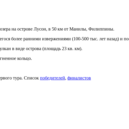
 озера на острове Лусон, в 50 км от Манилы, Филиппины.
егося более ранними извержениями (100-500 тыс. лет назад) и 
кан в виде острова (площадь 23 кв. км).
гненное кольцо.
ервого тура. Список
победителей
,
финалистов