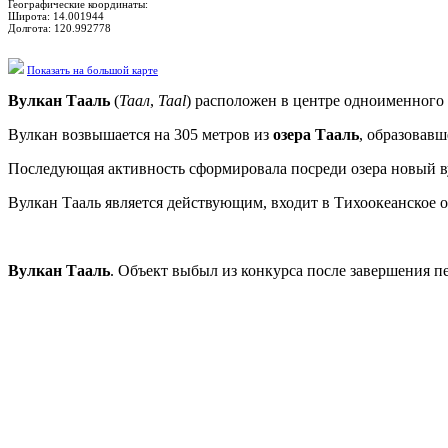
Географические координаты:
Широта:
14.001944
Долгота:
120.992778
Показать на большой карте
Вулкан Тааль
(
Таал
,
Taal
) расположен в центре одноименного
Вулкан возвышается на 305 метров из
озера Тааль
, образовавш
Последующая активность сформировала посреди озера новый вул
Вулкан Тааль является действующим, входит в Тихоокеанское о
Вулкан Тааль
. Объект выбыл из конкурса после завершения п