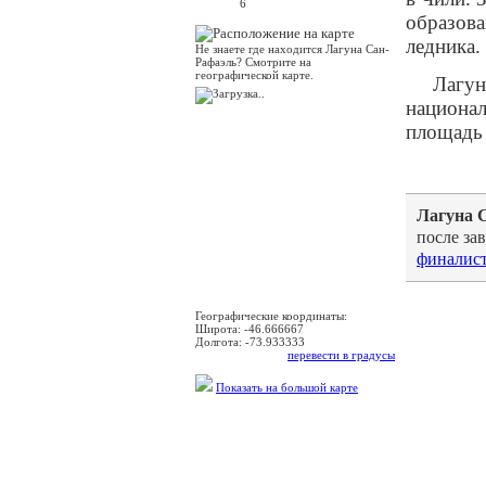
6
образова
ледника.
Не знаете где находится Лагуна Сан-
Рафаэль? Смотрите на
географической карте.
Лагун
национал
площадь 
Лагуна 
после за
финалис
Географические координаты:
Широта:
-46.666667
Долгота:
-73.933333
перевести в градусы
Показать на большой карте