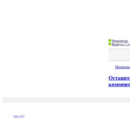
Финалисты
Конкурс 7 ч
Национа
Оставит
коммент
раш хаур