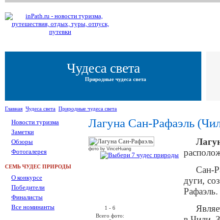
Чудеса света
Природные чудеса света
Главная
Чудеса света
Природные чудеса света
Лагуна Сан-Рафаэль (Чи
Новости туризма
Заметки
Лагу
Обзоры
фото by VinceHuang
располож
Фотогалерея
СЕМЬ ЧУДЕС ПРИРОДЫ
Сан-Р
О конкурсе
дуги, со
Победители
Рафаэль.
←
Финалисты
Все номинанты
Являе
1 - 6
Всего фото:
в Чили. 