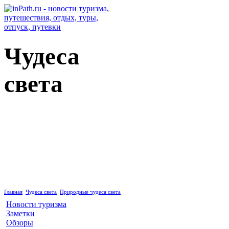
Чудеса
света
Природные чудеса света
Главная
Чудеса света
Природные чудеса света
Новости туризма
Заметки
Обзоры