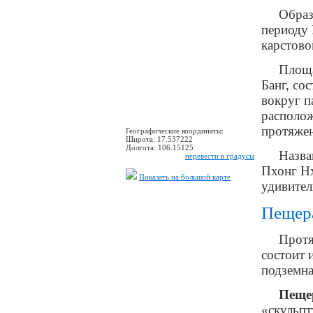
Образ
периоду 
карстово
Площа
Банг, со
вокруг п
располо
протяже
Географические координаты:
Широта:
17.537222
Долгота:
106.15125
Назва
перевести в градусы
Пхонг Нх
Показать на большой карте
удивите
Пещер
Протя
состоит 
подземна
Пеще
«скульп