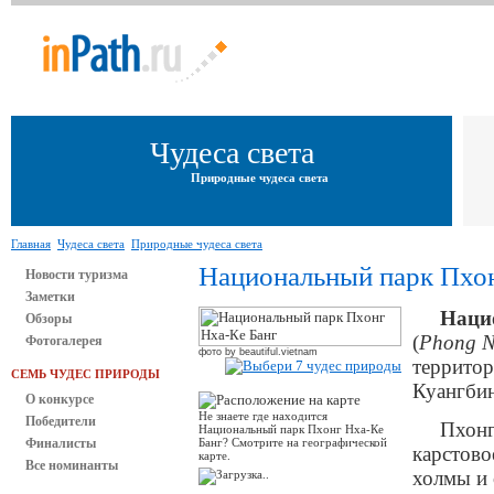
Чудеса света
Природные чудеса света
Главная
Чудеса света
Природные чудеса света
Национальный парк Пхон
Новости туризма
Заметки
Наци
Обзоры
(
Phong N
Фотогалерея
фото by beautiful.vietnam
территор
СЕМЬ ЧУДЕС ПРИРОДЫ
Куангбин
О конкурсе
Не знаете где находится
Победители
Пхонг
Национальный парк Пхонг Нха-Ке
Финалисты
Банг? Смотрите на географической
карстово
карте.
Все номинанты
холмы и 