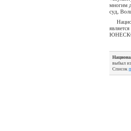
многим д
суд, Вол
Нацио
является
ЮНЕСК
Национа
выбыл из
Список
п