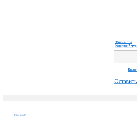
Финалисты
Конкурс 7 чуд
Боло
Оставить
раш хаур