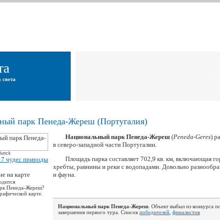
та
 света
ный парк Пенеда-Жереш (Португалия)
Национальный парк Пенеда-Жереш
(
Peneda-Geres
) р
в северо-западной части Португалии.
Munck
Площадь парка составляет 702,9 кв. км, включающая г
хребты, равнины и реки с водопадами. Довольно разнообра
и фауна.
ходится
рк Пенеда-Жереш?
рафической карте.
Национальный парк Пенеда-Жереш
. Объект выбыл из конкурса п
завершения первого тура. Список
победителей
,
финалистов