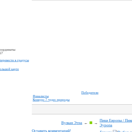
координаты:
67
перевести в градусы
большой карте
Победители
Финалисты
Конкурс 7 чудес природы
Пики Европы / Пик
Вулкан Этна
←
→
Эуропа
Оставить комментарий!