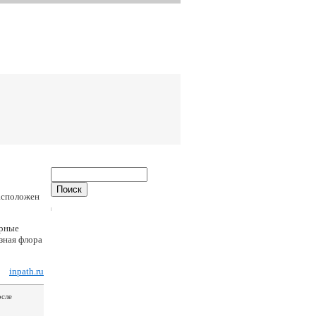
асположен
орные
зная флора
inpath.ru
осле