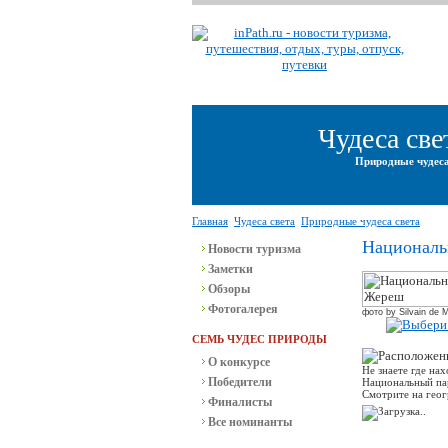
Чудеса све
Природные чудеса
Главная
Чудеса света
Природные чудеса света
Националь
Новости туризма
Заметки
Обзоры
Фотогалерея
фото by Silvain de 
СЕМЬ ЧУДЕС ПРИРОДЫ
О конкурсе
Не знаете где на
Победители
Национальный па
Смотрите на геог
Финалисты
Все номинанты