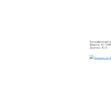
Географические 
Широта:
41.7166
Долгота:
-8.15
Показать на 