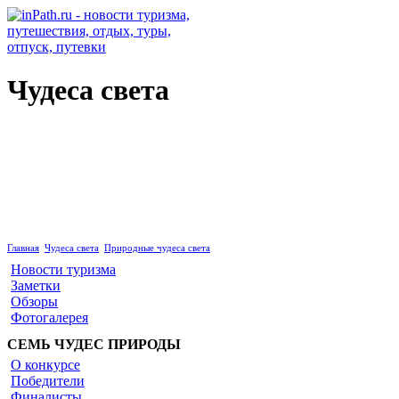
Чудеса света
Природные чудеса света
Главная
Чудеса света
Природные чудеса света
Новости туризма
Заметки
Обзоры
Фотогалерея
СЕМЬ ЧУДЕС ПРИРОДЫ
О конкурсе
Победители
Финалисты