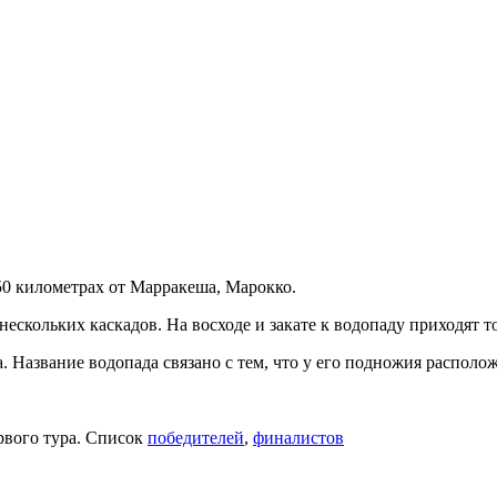
150 километрах от Марракеша, Марокко.
нескольких каскадов. На восходе и закате к водопаду приходят т
на. Название водопада связано с тем, что у его подножия распол
рвого тура. Список
победителей
,
финалистов