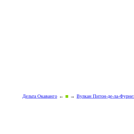
Дельта Окаванго
←
→
Вулкан Питон-де-ла-Фурне