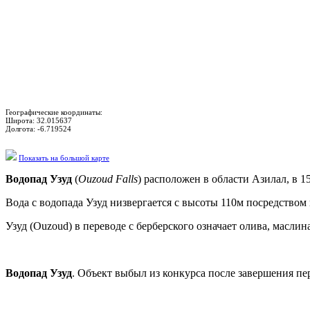
Географические координаты:
Широта:
32.015637
Долгота:
-6.719524
Показать на большой карте
Водопад Узуд
(
Ouzoud Falls
) расположен в области Азилал, в 
Вода с водопада Узуд низвергается с высоты 110м посредством 
Узуд (Ouzoud) в переводе с берберского означает олива, масли
Водопад Узуд
. Объект выбыл из конкурса после завершения пе