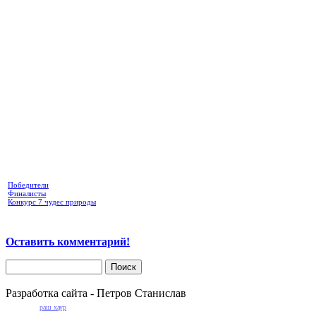
Победители
Финалисты
Конкурс 7 чудес природы
Оставить комментарий!
Разработка сайта - Петров Станислав
раш хаур