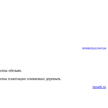
перевести в градусы
олпы обезьян.
ожены плантации оливковых деревьев.
inpath.ru