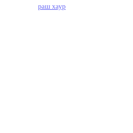
раш хаур