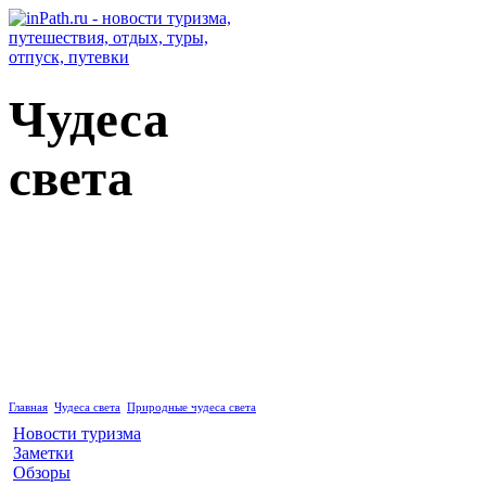
Чудеса
света
Природные чудеса света
Главная
Чудеса света
Природные чудеса света
Новости туризма
Заметки
Обзоры