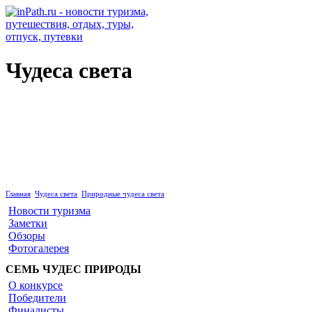
Чудеса света
Природные чудеса света
Главная
Чудеса света
Природные чудеса света
Новости туризма
Заметки
Обзоры
Фотогалерея
СЕМЬ ЧУДЕС ПРИРОДЫ
О конкурсе
Победители
Финалисты