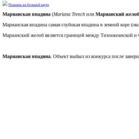
Показать на большой карте
Марианская впадина
(
Mariana Trench
или
Марианский желоб
Марианская впадина самая глубокая впадина в земной коре (ок
Марианский желоб является границей между Тихоокеанской и
Марианская впадина
. Объект выбыл из конкурса после завер