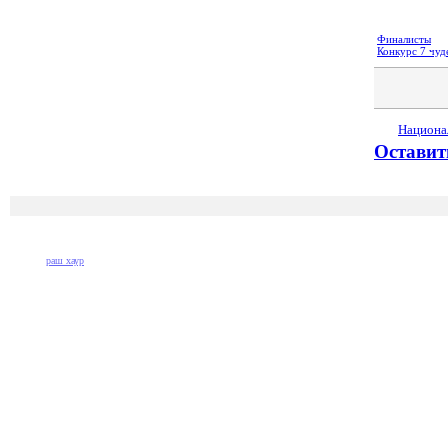
Финалисты
Конкурс 7 чуд
Национа
Оставит
раш хаур