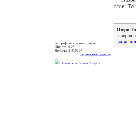
слов: To 
Озеро То
завершен
финалис
Географические координаты:
Широта:
6.25
Долгота:
1.416667
перевести в градусы
Показать на большой карте