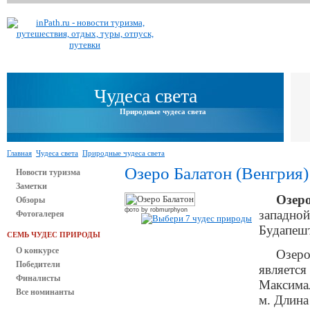
Чудеса света
Природные чудеса света
Главная
Чудеса света
Природные чудеса света
Озеро Балатон (Венгрия)
Новости туризма
Заметки
Озер
Обзоры
фото by robmurphyon
западной
Фотогалерея
Будапешт
СЕМЬ ЧУДЕС ПРИРОДЫ
О конкурсе
Озеро
Победители
является
Финалисты
Максимал
Все номинанты
м. Длина