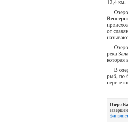
12,4 км.
Озеро
Венгерс
происхож
от славя
называют
Озеро
река Зал
которая 
В озе
рыб, по 
перелетн
Озеро Б
завершен
финалис