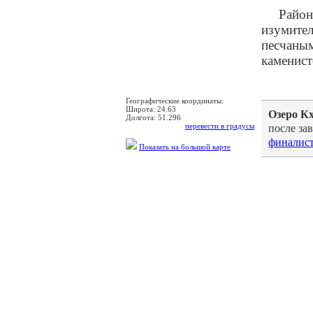
Район
изумите
песчаным
каменист
Географические координаты:
Широта:
24.63
Озеро К
Долгота:
51.296
перевести в градусы
после за
финалис
Показать на большой карте