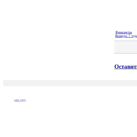
Финалисты
Конкурс 7 чуд
Оставит
раш хаур