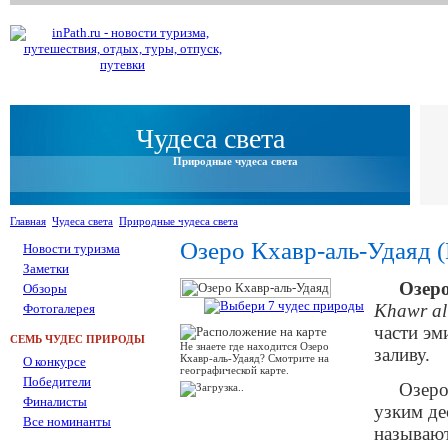
Чудеса света
Природные чудеса света
Главная
Чудеса света
Природные чудеса света
Озеро Кхавр-аль-Удаяд (
Новости туризма
Заметки
Озер
Обзоры
Khawr a
Фотогалерея
части эм
СЕМЬ ЧУДЕС ПРИРОДЫ
Не знаете где находится Озеро
заливу.
Кхавр-аль-Удаяд? Смотрите на
О конкурсе
географической карте.
Победители
Озеро
Финалисты
узким де
Все номинанты
называю