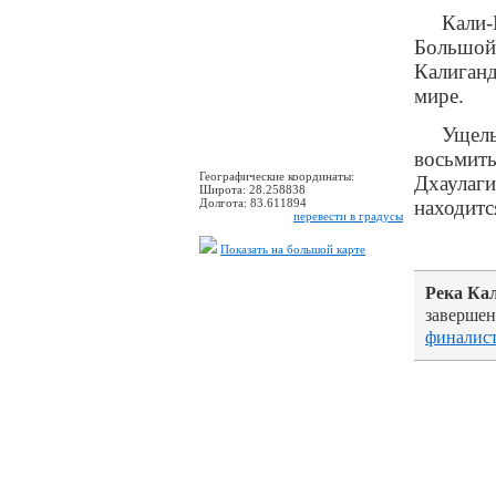
Кали-
Большой 
Калиганд
мире.
Ущель
восьмит
Географические координаты:
Дхаулаги
Широта:
28.258838
Долгота:
83.611894
находитс
перевести в градусы
Показать на большой карте
Река Ка
завершен
финалис