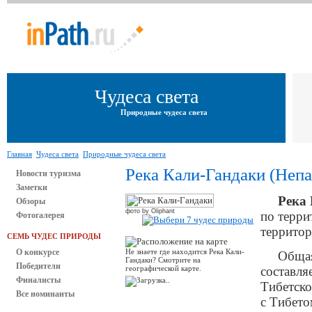
Чудеса света
Природные чудеса света
Главная
Чудеса света
Природные чудеса света
Река Кали-Гандаки (Непа
Новости туризма
Заметки
Река
Обзоры
фото by Oliphant
по терри
Фотогалерея
террито
СЕМЬ ЧУДЕС ПРИРОДЫ
О конкурсе
Не знаете где находится Река Кали-
Общая
Гандаки? Смотрите на
Победители
географической карте.
составля
Финалисты
Тибетско
Все номинанты
с Тибето