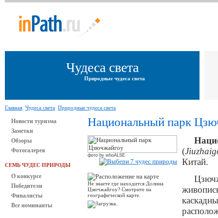
Чудеса света
Природные чудеса света
Главная
Чудеса света
Природные чудеса света
Национальный парк Цзю
Новости туризма
Заметки
Наци
Обзоры
(
Jiuzhaig
Фотогалерея
фото by whoALSE
Китай.
СЕМЬ ЧУДЕС ПРИРОДЫ
О конкурсе
Цзючж
Не знаете где находится Долина
Победители
живописн
Цзючжайгоу? Смотрите на
Финалисты
географической карте.
каскадны
Все номинанты
располож