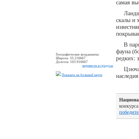
самая вы
Ландш
скалы и 
известня
покрываю
В пар
фауна (б
Географические координаты:
редких: 
Широта:
33.216667
Долгота:
103.916667
перевести в градусы
Цзючж
наследи
Показать на большой карте
Национа
конкурса
победите