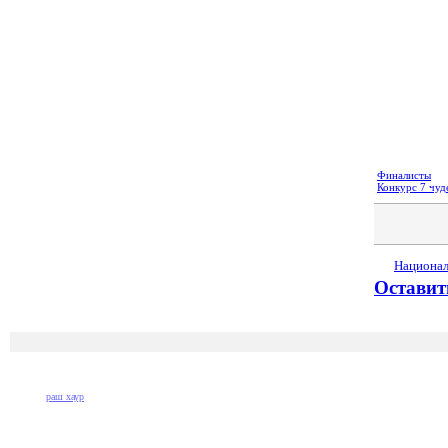
Финалисты
Конкурс 7 чуд
Национал
Оставит
раш хаур