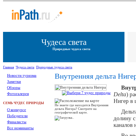
Чудеса света
Природные чудеса света
Главная
Чудеса света
Природные чудеса света
Внутренняя дельта Ниге
Новости туризма
Заметки
Внутр
Обзоры
Delta
) р
Фотогалерея
Нигер в 
СЕМЬ ЧУДЕС ПРИРОДЫ
Не знаете где находится Внутренняя
дельта Нигера? Смотрите на
О конкурсе
Дельт
географической карте.
Победители
долину с
Финалисты
каналов 
Все номинанты
Во вр