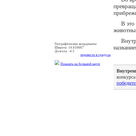
превраща
прибреж
В это
животны
Внутр
Географические координаты:
названи
Широта:
14.616667
Долгота:
-4.5
перевести в градусы
Показать на большой карте
Внутрен
конкурса
победите