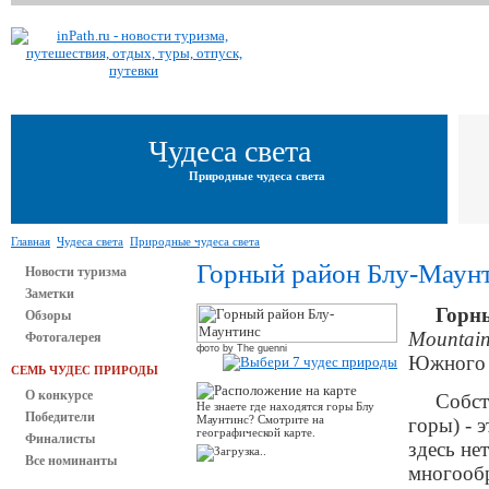
Чудеса света
Природные чудеса света
Главная
Чудеса света
Природные чудеса света
Горный район Блу-Маунт
Новости туризма
Заметки
Горн
Обзоры
Mountain
Фотогалерея
фото by The guenni
Южного У
СЕМЬ ЧУДЕС ПРИРОДЫ
О конкурсе
Собст
Не знаете где находятся горы Блу
Победители
Маунтинс? Смотрите на
горы) - э
географической карте.
Финалисты
здесь не
Все номинанты
многообр