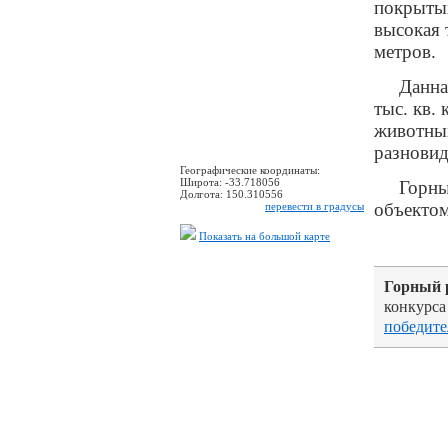
покрытых
высокая 
метров.
Данна
тыс. кв. 
животных
разновид
Географические координаты:
Широта:
-33.718056
Горны
Долгота:
150.310556
объекто
перевести в градусы
Показать на большой карте
Горный 
конкурса
победите