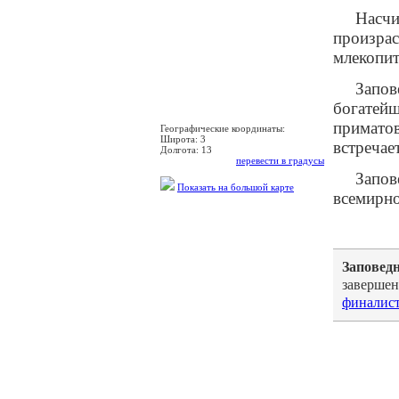
Насчи
произрас
млекопит
Запов
богатейш
приматов
Географические координаты:
Широта:
3
встречае
Долгота:
13
перевести в градусы
Запов
Показать на большой карте
всемирн
Заповед
завершен
финалис