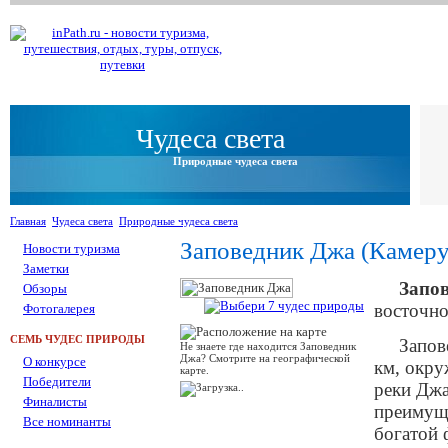
Чудеса света
Природные чудеса света
Главная
Чудеса света
Природные чудеса света
Заповедник Джа (Камеру
Новости туризма
Заметки
Запо
Обзоры
восточно
Фотогалерея
СЕМЬ ЧУДЕС ПРИРОДЫ
Запов
Не знаете где находится Заповедник
Джа? Смотрите на географической
О конкурсе
км, окру
карте.
Победители
реки Джа
Финалисты
преимуще
Все номинанты
богатой 