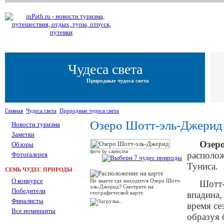
Чудеса света
Природные чудеса света
Главная
Чудеса света
Природные чудеса света
Озеро Шотт-эль-Джерид 
Новости туризма
Заметки
Озер
Обзоры
фото by capsicina
располож
Фотогалерея
Туниса.
СЕМЬ ЧУДЕС ПРИРОДЫ
О конкурсе
Не знаете где находится Озеро Шотт-
Шотт-
эль-Джерид? Смотрите на
Победители
географической карте.
впадина,
Финалисты
время се
Все номинанты
образуя 