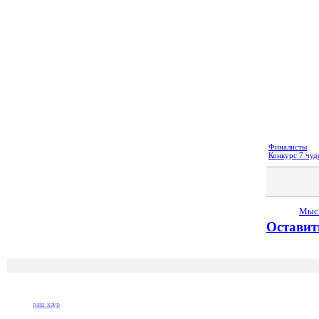
Финалисты
Конкурс 7 чуд
Мыс
Оставит
раш хаур