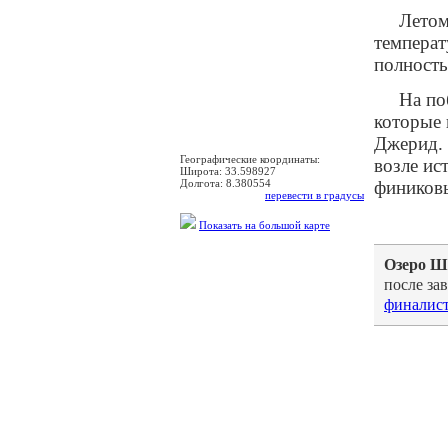
Летом
температ
полность
На по
которые 
Джерид.
Географические координаты:
возле ис
Широта:
33.598927
Долгота:
8.380554
фиников
перевести в градусы
Показать на большой карте
Озеро Ш
после за
финалис