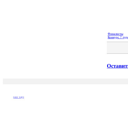
Финалисты
Конкурс 7 чуд
Оставит
раш хаур