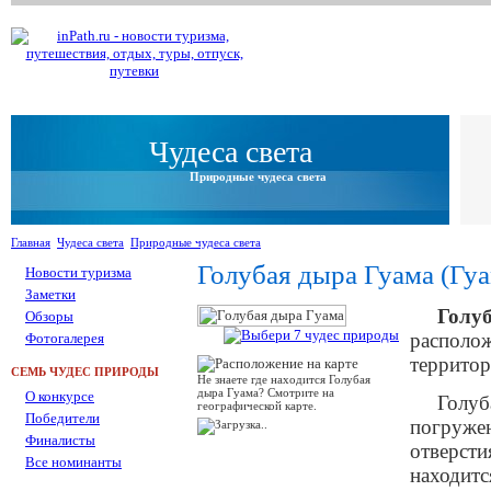
Чудеса света
Природные чудеса света
Главная
Чудеса света
Природные чудеса света
Голубая дыра Гуама (Гуа
Новости туризма
Заметки
Голу
Обзоры
располож
Фотогалерея
террито
СЕМЬ ЧУДЕС ПРИРОДЫ
Не знаете где находится Голубая
дыра Гуама? Смотрите на
О конкурсе
Голуб
географической карте.
Победители
погружен
Финалисты
отверсти
Все номинанты
находитс