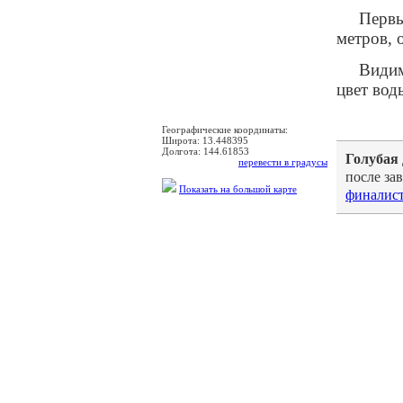
Первы
метров, 
Видим
цвет вод
Географические координаты:
Широта:
13.448395
Долгота:
144.61853
Голубая
перевести в градусы
после за
Показать на большой карте
финалис