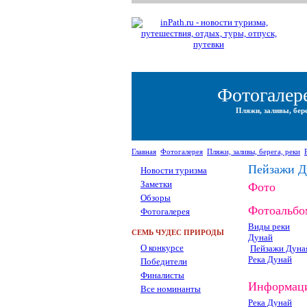
Фотогалер
Пляжи, заливы, бере
Главная
Фотогалерея
Пляжи, заливы, берега, реки
Пейзажи Д
Новости туризма
Заметки
Фото
Обзоры
Фотоальб
Фотогалерея
Виды реки
СЕМЬ ЧУДЕС ПРИРОДЫ
Дунай
О конкурсе
Пейзажи Дуна
Река Дунай
Победители
Финалисты
Информац
Все номинанты
Река Дунай