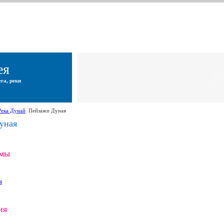
ея
га, реки
Река Дунай
Пейзажи Дуная
уная
омы
я
ия