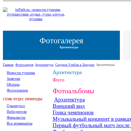
Фотогалерея
Архитектура
Главная
Фотогалерея
Архитектура
Стадион Уэмбли в Лондоне
Архитектура
Архитектура
Новости туризма
Заметки
Фото
Обзоры
Фотоальбомы
Фотогалерея
Архитектура
СЕМЬ ЧУДЕС ПРИРОДЫ
Внешний вид
О конкурсе
Победители
Гонка чемпионов
Финалисты
Музыкальный концернт в рамках 
Все номинанты
Первый футбольный матч после 