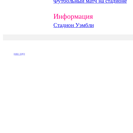
Футбольный матч на стадионе
Информация
Стадион Уэмбли
раш хаур