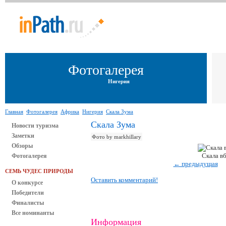
Фотогалерея
Нигерия
Главная
Фотогалерея
Африка
Нигерия
Скала Зума
Скала Зума
Новости туризма
Заметки
Фото by markhillary
Обзоры
Скала в
Фотогалерея
← предыдущая
СЕМЬ ЧУДЕС ПРИРОДЫ
Оставить комментарий!
О конкурсе
Победители
Финалисты
Все номинанты
Информация