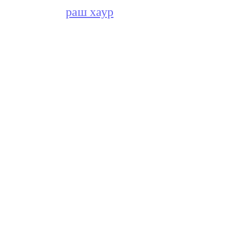
раш хаур