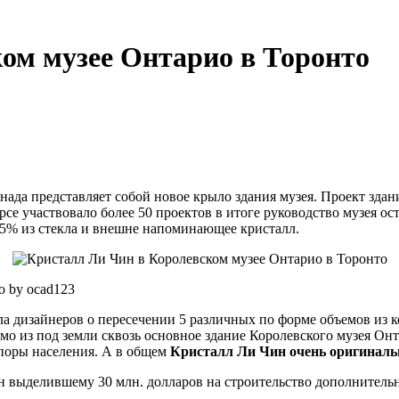
ом музее Онтарио в Торонто
нада представляет собой новое крыло здания музея. Проект зда
урсе участвовало более 50 проектов в итоге руководство музея 
25% из стекла и внешне напоминающее кристалл.
о by ocad123
ла дизайнеров о пересечении 5 различных по форме объемов из 
рямо из под земли сквозь основное здание Королевского музея О
поры населения. А в общем
Кристалл Ли Чин очень оригиналь
н выделившему 30 млн. долларов на строительство дополнитель