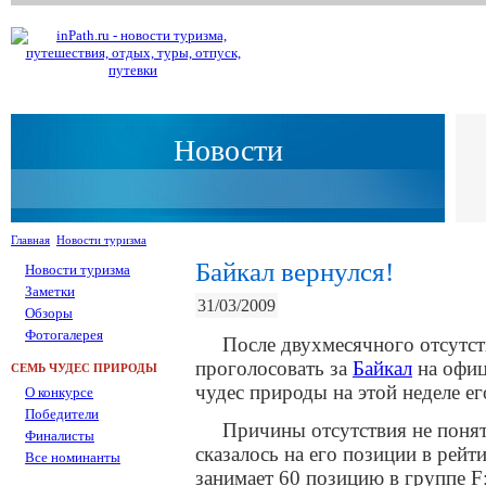
Новости
Главная
Новости туризма
Байкал вернулся!
Новости туризма
Заметки
31/03/2009
Обзоры
Фотогалерея
После двухмесячного отсутс
проголосовать за
Байкал
на офиц
СЕМЬ ЧУДЕС ПРИРОДЫ
чудес природы на этой неделе ег
О конкурсе
Победители
Причины отсутствия не понят
Финалисты
сказалось на его позиции в рейт
Все номинанты
занимает 60 позицию в группе F: