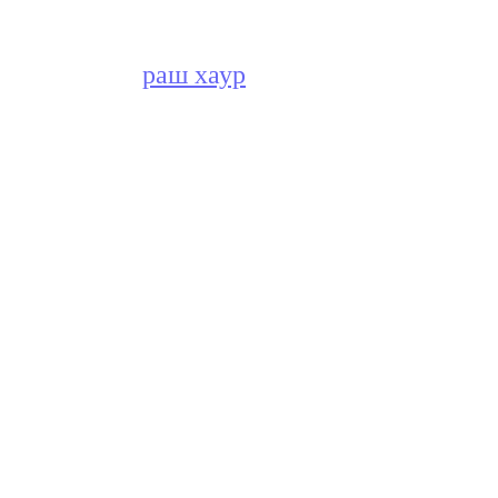
раш хаур