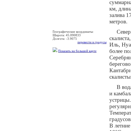
суммарна
км, длин
залива 1
метров.
Север
Географические координаты:
Широта:
45.090833
скалиста
Долгота:
-3.9075
перевести в градусы
Иль, Нуа
более по
Показать на большой карте
Серебрян
берегово
Кантабри
скалисты
В вод
и камбал
устрицы.
регуляр
Температ
градусов
В летние