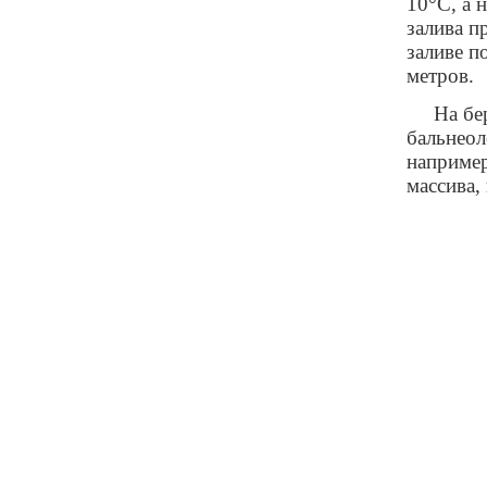
10°С, а 
залива п
заливе п
метров.
На бе
бальнеол
например
массива,