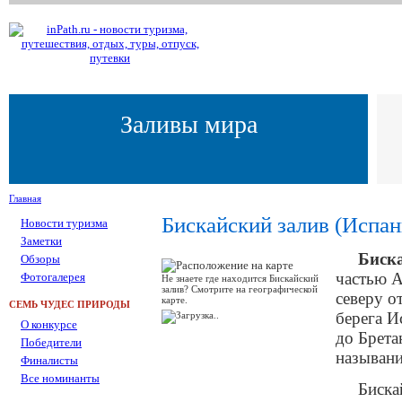
Заливы мира
Главная
Бискайский залив (Испан
Новости туризма
Заметки
Биск
Обзоры
частью А
Фотогалерея
Не знаете где находится Бискайский
залив? Смотрите на географической
северу о
карте.
СЕМЬ ЧУДЕС ПРИРОДЫ
берега И
О конкурсе
до Брета
Победители
называн
Финалисты
Все номинанты
Биска