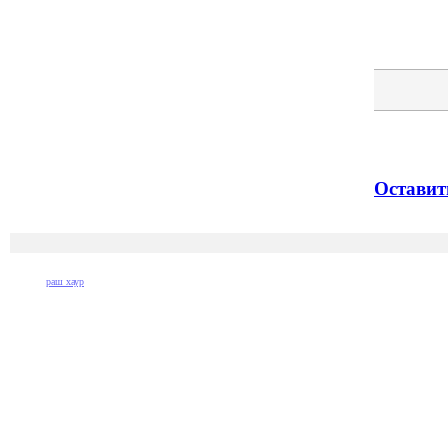
Оставит
раш хаур