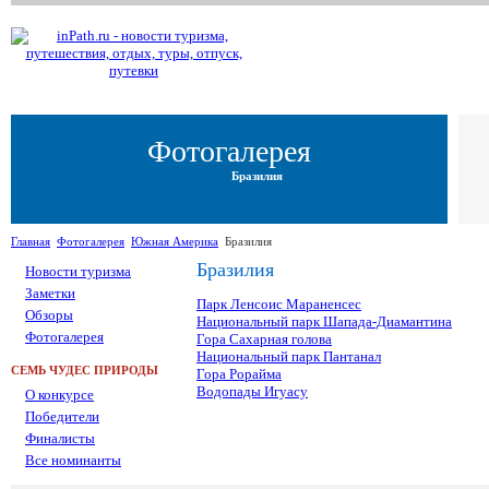
Фотогалерея
Бразилия
Главная
Фотогалерея
Южная Америка
Бразилия
Бразилия
Новости туризма
Заметки
Парк Ленсоис Мараненсес
Обзоры
Национальный парк Шапада-Диамантина
Фотогалерея
Гора Сахарная голова
Национальный парк Пантанал
СЕМЬ ЧУДЕС ПРИРОДЫ
Гора Рорайма
Водопады Игуасу
О конкурсе
Победители
Финалисты
Все номинанты