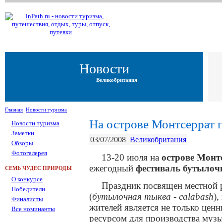
Новости
Великобритания
Главная
Новости туризма
На острове Монтсеррат 
Новости туризма
Заметки
03/07/2008
Великобритания
Обзоры
Фотогалерея
13-20 июля на
острове Монт
ежегодный
фестиваль бутыло
СЕМЬ ЧУДЕС ПРИРОДЫ
О конкурсе
Праздник посвящен местной 
Победители
(
бутылочная тыква
-
сalabash
),
Финалисты
жителей является не только цен
Все номинанты
ресурсом для производства муз