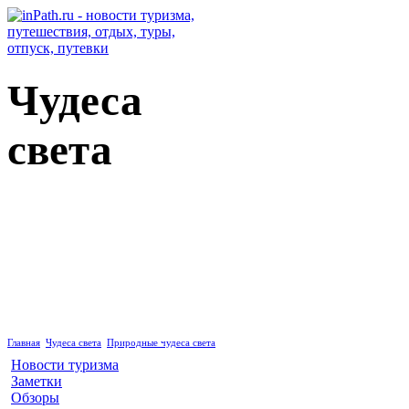
Чудеса
света
Природные чудеса света
Главная
Чудеса света
Природные чудеса света
Новости туризма
Заметки
Обзоры